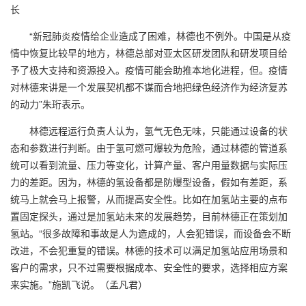
长
“
新冠肺炎疫情给企业造成了困难，林德也不例外。中国是从疫
情中恢复比较早的地方，林德总部对亚太区研发团队和研发项目给
予了极大支持和资源投入。疫情可能会助推本地化进程，但。疫情
对林德来讲是一个发展契机都不谋而合地把绿色经济作为经济复苏
的动力”朱珩表示。
林德远程运行负责人认为，氢气无色无味，只能通过设备的状
态和参数进行判断。由于氢可燃可爆较为危险，通过林德的管道系
统可以看到流量、压力等变化，计算产量、客户用量数据与实际压
力的差距。因为，林德的氢设备都是防爆型设备，假如有差距，系
统马上就会马上报警，从而提高安全性。比如在加氢站主要的点布
置固定探头，通过是加氢站未来的发展趋势，目前林德正在策划加
氢站。“很多故障和事故是人为造成的，人会犯错误，而设备会不断
改进，不会犯重复的错误。林德的技术可以满足加氢站应用场景和
客户的需求，只不过需要根据成本、安全性的要求，选择相应方案
来实施。”施凯飞说。（孟凡君）