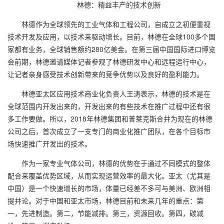
林德：精益丰产的技术创新
林德作为全球领先的工业气体和工程公司，自成立之初便重视
技术开发及应用，以技术来驱动增长。目前，林德在全球
100
多个国
家都有业务，全球销售额约
280
亿美金。在第三届中国国际进口博览
会前期，林德邀请媒体记者参观了林德
研发中心和远程运行中心，
让记者亲身感受技术创新带来的竞争优势以及良好的盈利能力。
林德亚太区应用技术商业化负责人王涛表示，林德的技术是在
全球范围内开发出来的，开发出来的有些技术在推广过程中还有很
多工作要做。所以，
2018
年林德集团和普莱克斯合并为现在的林德
公司之后，首次成立了一支专门的商业化推广团队，在各个目标市
场快速推广开发出的技术。
作为一家专业气体公司，林德的优势在于通过不同模式的整体
配合来覆盖优势区域，从而实现运营效率的最大化。亚太（尤其是
中国）是一个快速增长的市场，体量已经差不多可与美洲、欧洲相
提并论。对于中国和亚太市场，林德目前和未来几年的重点：第
一，先进制造。第二，节能减排。第三，资源回收。第四，碳减