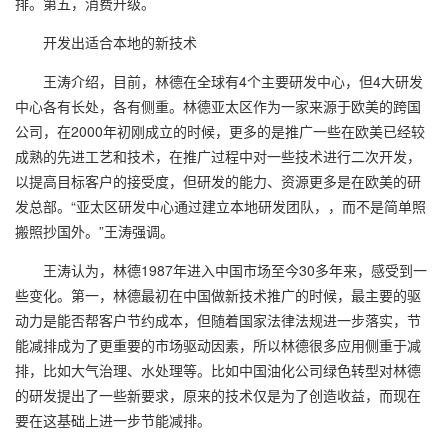
排。第五，消费升级。
开发出适合本地的新技术
王涛介绍，目前，林德在全球有
4
个主要研发中心，但
4
大研发
中心各有长处，各有侧重。林德亚太区作为一家来源于欧美的跨国
公司，在
2000
年初刚成立的时候，更多的是推广一些在欧美已经较
成熟的先进工艺和技术，在推广过程中对一些技术进行二次开发，
以提高目标客户的接受度，但研发的能力、资源更多是在欧美的研
发总部。“亚太区研发中心通过建立本地研发团队，，而不是简单照
搬照抄国外。”王涛强调。
王涛认为，林德
1987
年进入中国市场至今
30
多年来，感受到一
些变化。第一，林德最初在中国做新技术推广的时候，最主要的驱
动力是能否帮客户节约成本，但随着国家法律法规进一步落实，节
能减排成为了更重要的市场驱动因素，所以林德很多应用侧重于减
排，比如大气治理、水处理等。比如中国油化公司绿色转型对林德
的研发提出了一些新要求，原来的技术仅是为了创造收益，而现在
要在这基础上进一步节能减排。