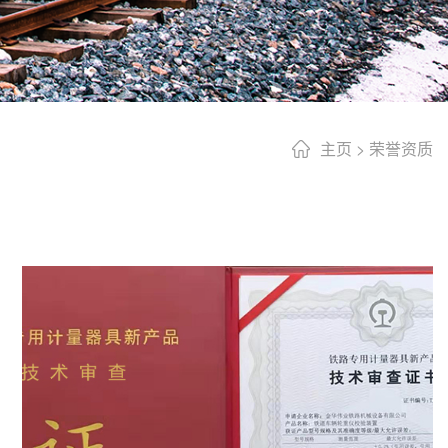
主页
>
荣誉资质