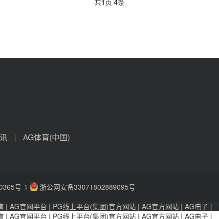
共
1
页
4
条
讯
|
AG体育(中国)
0365号-1
浙公网安备33071802889095号
育
|
AG官网平台
|
PG线上平台(集团)官方网站
|
AG官方网站
|
AG电子
|
育
|
AG官网平台
|
PG线上平台(集团)官方网站
|
AG官方网站
|
AG电子
|