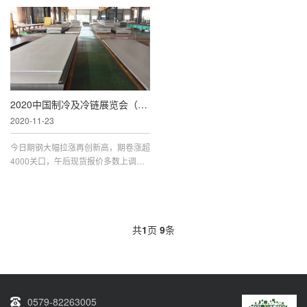
战，不断刷新纪录的历史，如今又获得
钢价纷纷上调100。 本钢热轧、冷轧、
了一项吉尼斯世界纪录。11月13日1
镀锌板卷、电镀锌板卷、冷硬板卷、线
5：00，在吉尼斯世界纪录认证官罗琼
材基价均上调100元/吨。同时，首钢热
2020中国制冷及冷链展览会（RACC）在杭州隆重开幕
2020-11-23
今日期钢大幅拉涨再创新高，期卷涨超
4000关口，午后现货报价多数上调，
原料走势坚挺，钢厂挺价意愿较强，钢
价仍有上涨空间。 期钢再创新高，现
货普涨 期钢大幅拉涨再创新高，期
共
1
页
9
条
0579-82263005