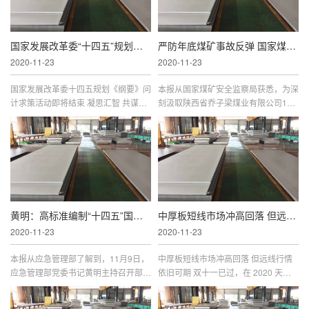
国家发展改革委“十四五”规划《纲要》问计求
严防年底煤矿事故反弹 国家煤监局召开全国煤矿
2020-11-23
2020-11-23
国家发展改革委十四五规划《纲要》问
本报从国家煤矿安全监察局获悉，为深
计求策活动即将结束 凝思汇智 共谋新
刻汲取陕西省乔子梁煤业有限公司114
局将于 11 月 23 日上午 8 时结束，截
较大煤与瓦斯突出事故教训，11月6
至 11 月 16 日 24 时，问计求策系统访
日，国家煤矿安监局召开全国煤矿安全
问量达 30.8 万次、留言总量超过 2
生产紧急视频会议。 会议指出，经初
黄明：高标准编制“十四五”国家应急体系规划
中厚板短线市场冲高回落 但远线行情依旧可期
2020-11-23
2020-11-23
本报从应急管理部了解到，11月9日，
中厚板短线市场冲高回落 但远线行情
应急管理部党委书记黄明主持召开部党
依旧可期 双十一已过，在 2020 天猫
委会议，他在会上强调，要高标准编制
双十一全球狂欢季活动现场，根据天猫
十四五国家应急体系规划，全面提高防
发布的数据显示，超 20 万台汽车参与