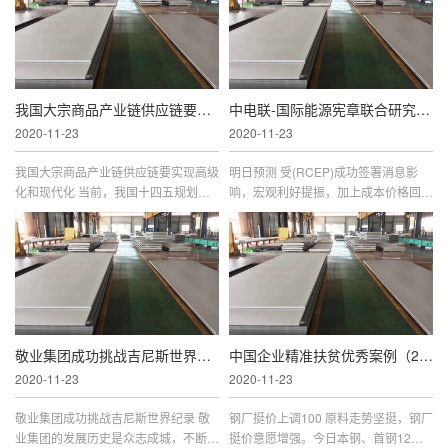
范化解重大安全风险的能力和水
打折， 120 款热销车型低至五折，挖
我国大宗商品产业链供应链要实现高级化和现代
中电联-国际能源宪章联合研究中心2020年度会议召
2020-11-23
2020-11-23
我国大宗商品产业链供应链要实现高级
明日预测 受(RCEP)成功签署消息影
化和现代化 当前，我国十四五规划以
响，宏观利好提振，加上成本价格回涨
及整个宏观经济，对大宗商品发展提出
推动，下游入市询盘积极性较昨好转，
了新要求、提供了新机遇。 11 月 10
但实际成交谨慎，商家挺价观望为主，
日， 在 2020 中国大宗商品现代供应
整体情绪面尚可，原料高位背景下，
敬业集团成功挑战吉尼斯世界纪录
中国企业精准扶贫优秀案例（2019）发布会在京召
2020-11-23
2020-11-23
敬业集团成功挑战吉尼斯世界纪录 敬
钢厂挺价上调100 原料走势坚挺，钢厂
业集团的发展历史是众志成城，不断挑
挺价意愿增强。今日本钢、首钢12月